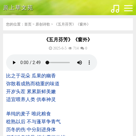
原上草文苑
您的位置：
首页
>
原创诗歌
> 《五月芬芳》《窗外》
《五月芬芳》《窗外》
2025-6-5
714
0
比之于花朵 瓜果的幽香
弥散着成熟而稳重的味道
开岁头茬 累累新鲜美嫩
适宜喂养人类 供奉神灵
单纯的麦子 唯此粮食
稔熟以后 不与蓬草争青气
历冬的伤 中分刻进身体