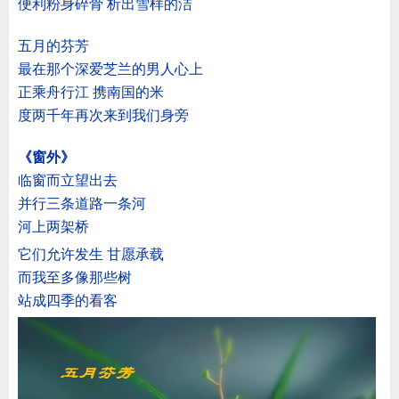
便利粉身碎骨 析出雪样的洁
五月的芬芳
最在那个深爱芝兰的男人心上
正乘舟行江 携南国的米
度两千年再次来到我们身旁
《窗外》
临窗而立望出去
并行三条道路一条河
河上两架桥
它们允许发生 甘愿承载
而我至多像那些树
站成四季的看客