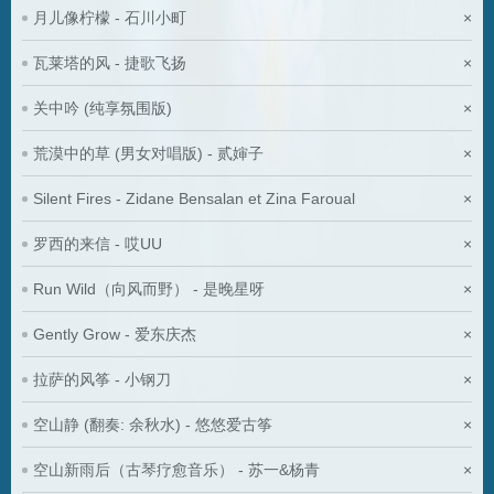
月儿像柠檬 - 石川小町
×
瓦莱塔的风 - 捷歌飞扬
×
关中吟 (纯享氛围版)
×
荒漠中的草 (男女对唱版) - 贰婶子
×
Silent Fires - Zidane Bensalan et Zina Faroual
×
罗西的来信 - 哎UU
×
Run Wild（向风而野） - 是晚星呀
×
Gently Grow - 爱东庆杰
×
拉萨的风筝 - 小钢刀
×
空山静 (翻奏: 余秋水) - 悠悠爱古筝
×
空山新雨后（古琴疗愈音乐） - 苏一&杨青
×