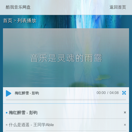
酷我音乐网盘
返回首页
首页
> 列表播放
00:00
/
04:08
梅红醉雪 - 彭钧
梅红醉雪 - 彭钧
×
什么是逍遥 - 王同学Able
×