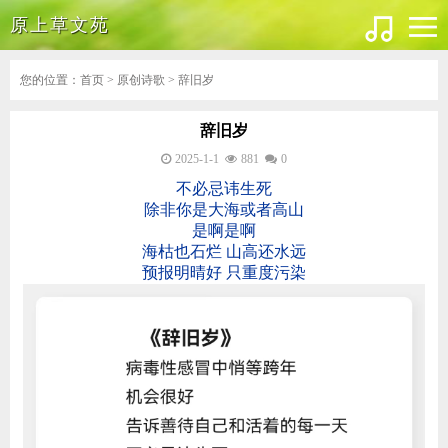
原上草文苑
您的位置：
首页
>
原创诗歌
> 辞旧岁
辞旧岁
2025-1-1
881
0
不必忌讳生死
除非你是大海或者高山
是啊是啊
海枯也石烂 山高还水远
预报明晴好 只重度污染