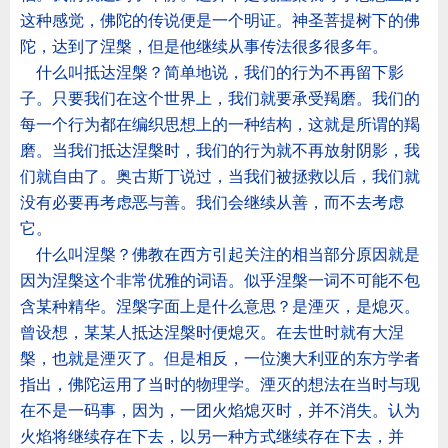
这种感觉，佛陀的传说便是一个明证。神圣菩提树下的佛
陀，达到了涅槃，但是他继续从事传法很多很多年。
什么叫抵达涅槃？简单地说，我们的行为不再留下影
子。只要我们在这个世界上，我们就要承受羯磨。我们的
每一个行为都在编织思想上的一种结构，这就是所谓的羯
磨。当我们抵达涅槃时，我们的行为就不再放射阴影，我
们就自由了。奥古斯丁说过，当我们被拯救以后，我们就
没有必要再考虑恶与善。我们会继续从善，而不去考虑
它。
什么叫涅槃？佛教在西方引起关注的相当部分原因就是
因为涅槃这个非常优雅的词语。似乎涅槃一词不可能不包
含某种精华。涅槃字面上是什么意思？是湮灭，是熄灭。
曾设想，某某人抵达涅槃时便熄灭。在去世时就有大涅
槃，也就是湮灭了。但是相反，一位澳大利亚的东方学者
指出，佛陀运用了当时的物理学。湮灭的想法在当时与现
在不是一码事，因为，一团火焰熄灭时，并不消失。认为
火焰将继续存在下去，以另一种方式继续存在下去，并