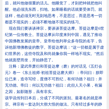
后，就叫他做很重的活儿。他睡觉了，才刻把钟就把他叫
醒。他必须洗东西，扫地。如果睡着的话就要受体罚。就
这样，他必须无时无刻地思考，不是思过，而是思考一切
都是不现实的；必须不断地做不现实的练习。
现在我们要谈谈禅宗，要谈谈菩提达摩。菩提达摩是
6
世
纪第一位传教士。菩提达摩从印度来到中国，遇见了推动
中国佛教发展的皇帝。皇帝给他列举众多寺院的名字，告
诉他新增佛教徒的数字。菩提达摩说：
“
这一切都是属于虚
幻世界的，这些寺院及和尚就像你我一样地不现实。
”
然后
他就面壁而坐，开始静思了。
注释：梁武帝萧衍和菩提达摩（磨）的对话见《五灯会
元》卷一《东土祖师
·
初祖菩提达磨大师》：帝问曰：朕即
位已来，造寺写经，度僧不可胜纪，有何功德？祖曰：并
无功德。帝曰：何以无功德？祖曰：此但人天小果，有漏
之因，如影随形，虽有非实。
该学说传到日本后，分成了不同的派别。最著名的就是禅
宗。禅宗有一套达到大彻大悟的做法。只有经过多年的静