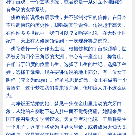
种宇宙观，一个玄学系统，或者说是一系列互不理解的、
有争议的玄学系统。
佛教的传说很有启示性，并不强制对它的信仰。在日本
不强调佛陀的历史性，却强调其学说性。传说起于高天，
在许许多多世纪中，我们可以咬文嚼字地说，在无数个世
纪中，天上有人修身领悟到下一次现身将是佛陀。
佛陀选择一个洲作出生地。根据佛教的宇宙起源学，世
界被分为四个三角形的大洲，中心有一座金山：梅鲁山。
在相当于印度的位置出生。选择了出生的世纪，选择了种
姓，选择了母亲。现在要讲传说的地上部分。有一位女王
叫谄（梵文为
maya
）。谄的意思是幻想。女王在做着一个
冒险梦。这个梦在我们看来很荒诞，但印度人并不这么认
为。
与净饭王结婚的她，梦见一头在金山里走动的六牙白
象，从她的左侧肋下进入肚中而不觉得疼痛。她醒来后，
国王便召集天文学者议论。天文学者对他说，王后将要生
一个儿子，这孩子将成为世界大皇帝，或者成为大知大觉
的佛陀，它是被派来拯救所有人的。可以想见，国王选择