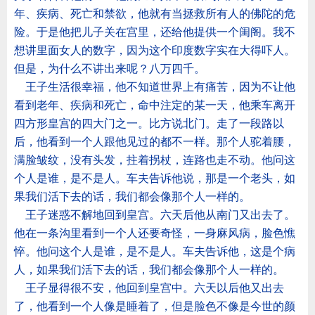
年、疾病、死亡和禁欲，他就有当拯救所有人的佛陀的危
险。于是他把儿子关在宫里，还给他提供一个闺阁。我不
想讲里面女人的数字，因为这个印度数字实在大得吓人。
但是，为什么不讲出来呢？八万四千。
王子生活很幸福，他不知道世界上有痛苦，因为不让他
看到老年、疾病和死亡，命中注定的某一天，他乘车离开
四方形皇宫的四大门之一。比方说北门。走了一段路以
后，他看到一个人跟他见过的都不一样。那个人驼着腰，
满脸皱纹，没有头发，拄着拐杖，连路也走不动。他问这
个人是谁，是不是人。车夫告诉他说，那是一个老头，如
果我们活下去的话，我们都会像那个人一样的。
王子迷惑不解地回到皇宫。六天后他从南门又出去了。
他在一条沟里看到一个人还要奇怪，一身麻风病，脸色憔
悴。他问这个人是谁，是不是人。车夫告诉他，这是个病
人，如果我们活下去的话，我们都会像那个人一样的。
王子显得很不安，他回到皇宫中。六天以后他又出去
了，他看到一个人像是睡着了，但是脸色不像是今世的颜