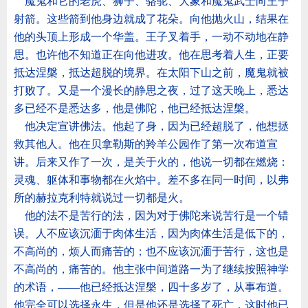
魔鬼和它的老虎、狮子、骆驼、大象和魔鬼武士向王子
射箭。这些箭到他身边就成了花朵。向他抛火山，结果在
他的头顶上形成一个华盖。王子叉着手，一动不动地在静
思。也许他不知道正在向他进攻。他在思考着人生，正要
抵达涅槃，抵达超脱的境界。在太阳下山之前，魔鬼就被
打败了。又是一个漫长的静思之夜，过了这天晚上，悉达
多已经不是悉达多，他是佛陀，他已经抵达涅槃。
他决定宣讲佛法。他起了身，因为已经超脱了，他想拯
救其他人。他在贝拿勒斯的羚羊公园作了第一次布道宣
讲。后来又作了一次，是关于火的，他说一切都在燃烧：
灵魂、躯体和事物都在火焰中。差不多在同一时间，以弗
所的赫拉克利特就说过一切都是火。
他的法不是苦行的法，因为对于佛陀来说苦行是一个错
误。人不应该沉湎于肉体生活，因为肉体生活是低下的，
不高尚的，烦人而痛苦的；也不应该沉湎于苦行，这也是
不高尚的，痛苦的。他主张中间道路一为了继续按照神学
的术语，
——
他已经抵达涅槃，四十多岁了，从事布道。
他完全可以选择永生，但是他还是选择了死亡，这时他已