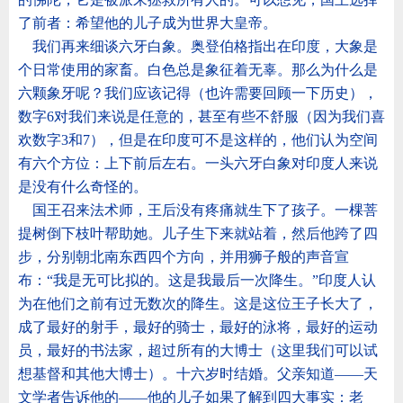
了前者：希望他的儿子成为世界大皇帝。
我们再来细谈六牙白象。奥登伯格指出在印度，大象是
个日常使用的家畜。白色总是象征着无辜。那么为什么是
六颗象牙呢？我们应该记得（也许需要回顾一下历史），
数字
6
对我们来说是任意的，甚至有些不舒服（因为我们喜
欢数字
3
和
7
），但是在印度可不是这样的，他们认为空间
有六个方位：上下前后左右。一头六牙白象对印度人来说
是没有什么奇怪的。
国王召来法术师，王后没有疼痛就生下了孩子。一棵菩
提树倒下枝叶帮助她。儿子生下来就站着，然后他跨了四
步，分别朝北南东西四个方向，并用狮子般的声音宣
布：
“
我是无可比拟的。这是我最后一次降生。
”
印度人认
为在他们之前有过无数次的降生。这是这位王子长大了，
成了最好的射手，最好的骑士，最好的泳将，最好的运动
员，最好的书法家，超过所有的大博士（这里我们可以试
想基督和其他大博士）。十六岁时结婚。父亲知道
——
天
文学者告诉他的
——
他的儿子如果了解到四大事实：老