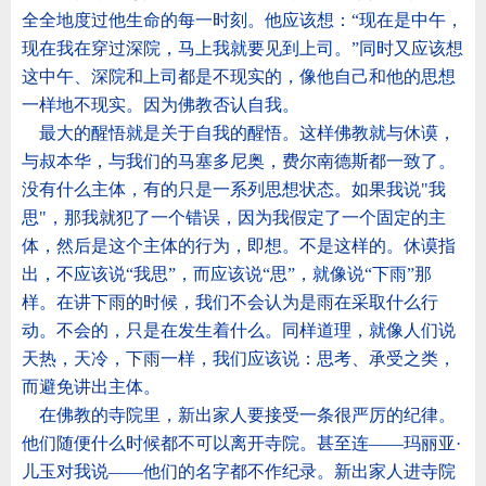
全全地度过他生命的每一时刻。他应该想：
“
现在是中午，
现在我在穿过深院，马上我就要见到上司。
”
同时又应该想
这中午、深院和上司都是不现实的，像他自己和他的思想
一样地不现实。因为佛教否认自我。
最大的醒悟就是关于自我的醒悟。这样佛教就与休谟，
与叔本华，与我们的马塞多尼奥，费尔南德斯都一致了。
没有什么主体，有的只是一系列思想状态。如果我说
"
我
思
"
，那我就犯了一个错误，因为我假定了一个固定的主
体，然后是这个主体的行为，即想。不是这样的。休谟指
出，不应该说
“
我思
”
，而应该说
“
思
”
，就像说
“
下雨
”
那
样。在讲下雨的时候，我们不会认为是雨在采取什么行
动。不会的，只是在发生着什么。同样道理，就像人们说
天热，天冷，下雨一样，我们应该说：思考、承受之类，
而避免讲出主体。
在佛教的寺院里，新出家人要接受一条很严厉的纪律。
他们随便什么时候都不可以离开寺院。甚至连
——
玛丽亚
·
儿玉对我说
——
他们的名字都不作纪录。新出家人进寺院