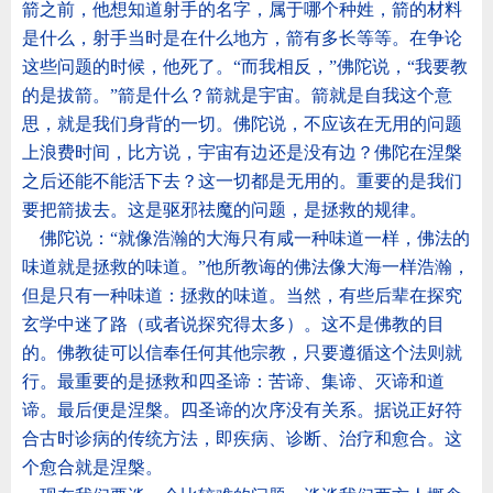
箭之前，他想知道射手的名字，属于哪个种姓，箭的材料
是什么，射手当时是在什么地方，箭有多长等等。在争论
这些问题的时候，他死了。
“
而我相反，
”
佛陀说，
“
我要教
的是拔箭。
”
箭是什么？箭就是宇宙。箭就是自我这个意
思，就是我们身背的一切。佛陀说，不应该在无用的问题
上浪费时间，比方说，宇宙有边还是没有边？佛陀在涅槃
之后还能不能活下去？这一切都是无用的。重要的是我们
要把箭拔去。这是驱邪祛魔的问题，是拯救的规律。
佛陀说：
“
就像浩瀚的大海只有咸一种味道一样，佛法的
味道就是拯救的味道。
”
他所教诲的佛法像大海一样浩瀚，
但是只有一种味道：拯救的味道。当然，有些后辈在探究
玄学中迷了路（或者说探究得太多）。这不是佛教的目
的。佛教徒可以信奉任何其他宗教，只要遵循这个法则就
行。最重要的是拯救和四圣谛：苦谛、集谛、灭谛和道
谛。最后便是涅槃。四圣谛的次序没有关系。据说正好符
合古时诊病的传统方法，即疾病、诊断、治疗和愈合。这
个愈合就是涅槃。