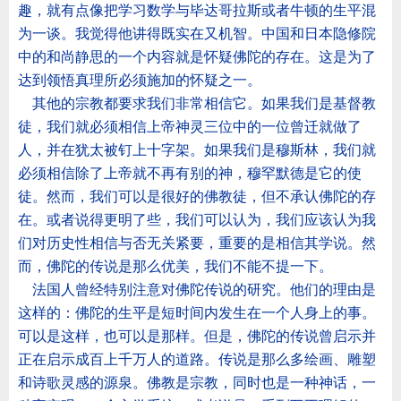
趣，就有点像把学习数学与毕达哥拉斯或者牛顿的生平混
为一谈。我觉得他讲得既实在又机智。中国和日本隐修院
中的和尚静思的一个内容就是怀疑佛陀的存在。这是为了
达到领悟真理所必须施加的怀疑之一。
其他的宗教都要求我们非常相信它。如果我们是基督教
徒，我们就必须相信上帝神灵三位中的一位曾迁就做了
人，并在犹太被钉上十字架。如果我们是穆斯林，我们就
必须相信除了上帝就不再有别的神，穆罕默德是它的使
徒。然而，我们可以是很好的佛教徒，但不承认佛陀的存
在。或者说得更明了些，我们可以认为，我们应该认为我
们对历史性相信与否无关紧要，重要的是相信其学说。然
而，佛陀的传说是那么优美，我们不能不提一下。
法国人曾经特别注意对佛陀传说的研究。他们的理由是
这样的：佛陀的生平是短时间内发生在一个人身上的事。
可以是这样，也可以是那样。但是，佛陀的传说曾启示并
正在启示成百上千万人的道路。传说是那么多绘画、雕塑
和诗歌灵感的源泉。佛教是宗教，同时也是一种神话，一