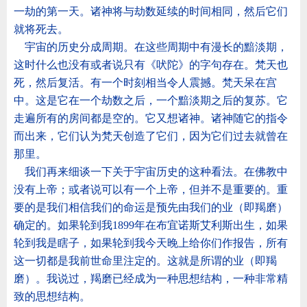
一劫的第一天。诸神将与劫数延续的时间相同，然后它们
就将死去。
宇宙的历史分成周期。在这些周期中有漫长的黯淡期，
这时什么也没有或者说只有《吠陀》的字句存在。梵天也
死，然后复活。有一个时刻相当令人震撼。梵天呆在宫
中。这是它在一个劫数之后，一个黯淡期之后的复苏。它
走遍所有的房间都是空的。它又想诸神。诸神随它的指令
而出来，它们认为梵天创造了它们，因为它们过去就曾在
那里。
我们再来细谈一下关于宇宙历史的这种看法。在佛教中
没有上帝；或者说可以有一个上帝，但并不是重要的。重
要的是我们相信我们的命运是预先由我们的业（即羯磨）
确定的。如果轮到我
1899
年在布宜诺斯艾利斯出生，如果
轮到我是瞎子，如果轮到我今天晚上给你们作报告，所有
这一切都是我前世命里注定的。这就是所谓的业（即羯
磨）。我说过，羯磨已经成为一种思想结构，一种非常精
致的思想结构。