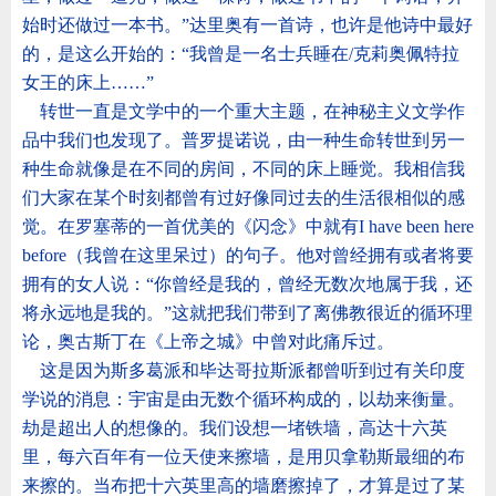
始时还做过一本书。
”
达里奥有一首诗，也许是他诗中最好
的，是这么开始的：
“
我曾是一名士兵睡在
/
克莉奥佩特拉
女王的床上
……”
转世一直是文学中的一个重大主题，在神秘主义文学作
品中我们也发现了。普罗提诺说，由一种生命转世到另一
种生命就像是在不同的房间，不同的床上睡觉。我相信我
们大家在某个时刻都曾有过好像同过去的生活很相似的感
觉。在罗塞蒂的一首优美的《闪念》中就有
I have been here
before
（我曾在这里呆过）的句子。他对曾经拥有或者将要
拥有的女人说：
“
你曾经是我的，曾经无数次地属于我，还
将永远地是我的。
”
这就把我们带到了离佛教很近的循环理
论，奥古斯丁在《上帝之城》中曾对此痛斥过。
这是因为斯多葛派和毕达哥拉斯派都曾听到过有关印度
学说的消息：宇宙是由无数个循环构成的，以劫来衡量。
劫是超出人的想像的。我们设想一堵铁墙，高达十六英
里，每六百年有一位天使来擦墙，是用贝拿勒斯最细的布
来擦的。当布把十六英里高的墙磨擦掉了，才算是过了某