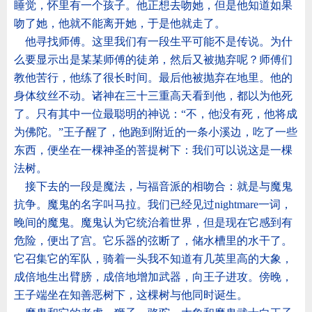
睡觉，怀里有一个孩子。他正想去吻她，但是他知道如果
吻了她，他就不能离开她，于是他就走了。
他寻找师傅。这里我们有一段生平可能不是传说。为什
么要显示出是某某师傅的徒弟，然后又被抛弃呢？师傅们
教他苦行，他练了很长时间。最后他被抛弃在地里。他的
身体纹丝不动。诸神在三十三重高天看到他，都以为他死
了。只有其中一位最聪明的神说：
“
不，他没有死，他将成
为佛陀。
”
王子醒了，他跑到附近的一条小溪边，吃了一些
东西，便坐在一棵神圣的菩提树下：我们可以说这是一棵
法树。
接下去的一段是魔法，与福音派的相吻合：就是与魔鬼
抗争。魔鬼的名字叫马拉。我们已经见过
nightmare
一词，
晚间的魔鬼。魔鬼认为它统治着世界，但是现在它感到有
危险，便出了宫。它乐器的弦断了，储水槽里的水干了。
它召集它的军队，骑着一头我不知道有几英里高的大象，
成倍地生出臂膀，成倍地增加武器，向王子进攻。傍晚，
王子端坐在知善恶树下，这棵树与他同时诞生。