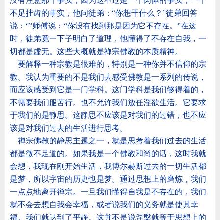
没有注意那个事实，因为这不过是一个肉体的事实，一个
不足挂齿的事实，他问徒弟：
“
你想干什么？
”
徒弟回答
说：
“”
师傅说：
“
你没有找到那是因为它不存在。
”
在这
时，徒弟竟一下子明白了道理，他懂得了不存在自我，一
切都是虚无。这些大概就是禅宗佛教的本质精神。
要解释一种宗教是很难的，特别是一种你并不信仰的宗
教。我认为重要的不是我们去感受佛教是一系列的传说，
而应该感受到它是一门学科。这门学科是我们够得着的，
不需要我们服苦行。也不允许我们放任淫欲生活。它要求
于我们的是静思。这静思不应该是对我们的过错，也不应
该是对我们过去的生活进行思考。
禅宗佛教的静思主题之一，就是思考着我们过去的生活
都是微不足道的。如果我是一个佛教和尚的话，这时我就
会想，我现在刚开始生活，我博尔赫斯过去的一切生活都
是梦，所以宇宙的历史也是梦。通过思想上的磨炼，我们
一点点地离开禅宗。一旦我们懂得自我是不存在的，我们
就不会去想自我会幸福，或者说我们的义务就是使其幸
福。我们就达到了平静。这并不是说涅槃就等于思想上的