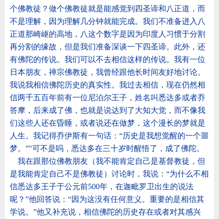
个佛教徒？做个佛教徒就是能感觉到四圣谛和八正道，而
不是理解，因为理解几分钟就能完成。我们不准备进入八
正道那崎岖的高地，八这个数字是因为印度人习惯于分割
再分割的缘故，但是我们准备深谈一下四圣谛。此外，还
有佛陀的传说。我们可以不去相信这样的传说。我有一位
日本朋友，禅宗佛教徒，我曾经跟他长时间友好地讨论。
我说我相信佛陀历史的真实性。我过去相信，现在仍然相
信两千五百年前有一位尼泊尔王子，姓名叫悉达多或者乔
答摩，后来成了佛，也就是说达到了大知大觉，而不像我
们这些人还在昏睡，或者说还在做梦，这个漫长的梦就是
人生。我记得乔伊斯有一句话：
“
历史是我想觉醒的一个噩
梦。
”"
可不是吗，悉达多在三十岁时醒悟了，成了佛陀。
我在跟那位佛教朋友（我不能肯定自己是基督教徒，但
是我能肯定自己不是佛教徒）讨论时，我说：
“
为什么不相
信悉达多王子于公元前
500
年，在迦毗罗卫出生的说法
呢？
”
他回答说：
“
因为这没有任何意义。重要的是相信其
学说。
”
他又补充说，相信佛陀的历史存在或者对其感兴