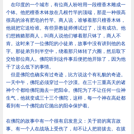
在印度的一个城市，有位商人吩咐用一段檀香木雕成一
个钵。他把檀香木钵放在几根竹竿的顶端，那是一种很高
很高的涂有肥皂的竹竿。商人说，谁够着那只檀香木钵，
他就把它送给谁。有些异教徒师傅试过了，没有成功。他
们想贿赂那商人，叫商人说他们够着那只钵了，商人不
肯。这时来了一位佛陀的小徒弟，故事中没有讲到他的名
字。那徒弟升到半空中，绕着那只钵转了六圈，然后取下
交给那位商人。佛陀听到这件事后便把他开除了，因为他
干了这么低下的事情。
但是佛陀也确实有过奇迹，比方说这个有礼貌的奇迹。
一天中午，佛陀必须穿过一个沙漠。在三十三重高天的诸
神个个都给佛陀抛去一把阳伞。佛陀为了不让任何一位神
生气，他就变成三十三个佛陀，这样，每一个神在高处都
看到有一个佛陀由它抛出的阳伞保护着。
在佛陀的故事中有一个很有启发意义：关于箭的寓言故
事。有一个人在战场上受伤了，却不让人把箭拔去。在拔