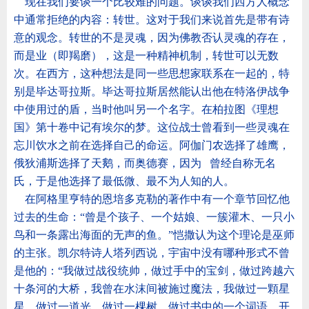
现在我们要谈一个比较难的问题。谈谈我们西方人概念
中通常拒绝的内容：转世。这对于我们来说首先是带有诗
意的观念。转世的不是灵魂，因为佛教否认灵魂的存在，
而是业（即羯磨），这是一种精神机制，转世可以无数
次。在西方，这种想法是同一些思想家联系在一起的，特
别是毕达哥拉斯。毕达哥拉斯居然能认出他在特洛伊战争
中使用过的盾，当时他叫另一个名字。在柏拉图《理想
国》第十卷中记有埃尔的梦。这位战士曾看到一些灵魂在
忘川饮水之前在选择自己的命运。阿伽门农选择了雄鹰，
俄狄浦斯选择了天鹅，而奥德赛，因为
曾经自称无名
氏，于是他选择了最低微、最不为人知的人。
在阿格里亨特的恩培多克勒的著作中有一个章节回忆他
过去的生命：
“
曾是个孩子、一个姑娘、一簇灌木、一只小
鸟和一条露出海面的无声的鱼。
”
恺撒认为这个理论是巫师
的主张。凯尔特诗人塔列西说，宇宙中没有哪种形式不曾
是他的：
“
我做过战役统帅，做过手中的宝剑，做过跨越六
十条河的大桥，我曾在水沫间被施过魔法，我做过一顆星
星，做过一道光，做过一棵树，做过书中的一个词语，开