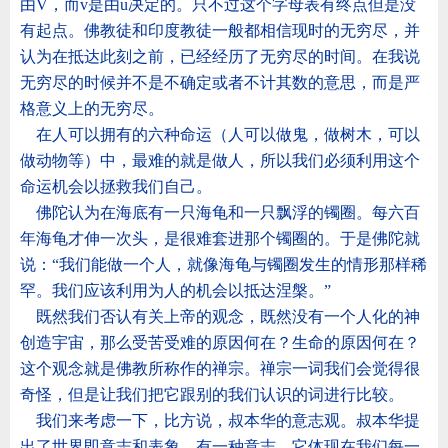
由
V
，而
v
是由
u
决定的。只不过这个字母表有终点但是没
有起点。佛教徒和印度教徒一般都相信现时的无穷尽，并
认为在抵达此刻之前，已经经历了无穷尽的时间。在我说
无穷尽的时候并不是不确定或者不计其数的意思，而是严
格意义上的无穷尽。
在人可以拥有的六种命运（人可以做鬼，做树木，可以
做动物等）中，最难的就是做人，所以我们必须利用这个
命运机会以拯救我们自己。
佛陀认为在海底有一只海龟和一只飘浮的镯圈。每六百
年海龟才伸一次头，是很难套进那个镯圈的。于是佛陀就
说：
“
我们能做一个人，就像海龟与镯圈发生的情形那样稀
罕。我们应该利用为人的机会以抵达涅槃。
”
既然我们否认有关上帝的观念，既然没有一个人化的神
创造宇宙，那么受苦受难的原因何在？生命的原因何在？
这个观念就是佛教所称作的禅宗。禅宗一词我们会觉得很
奇怪，但是让我们把它跟别的我们认识的词进行比较。
我们来考虑一下，比方说，叔本华的意志观。叔本华提
出了世界即意志和表象。有一种意志，它体现在我们每一