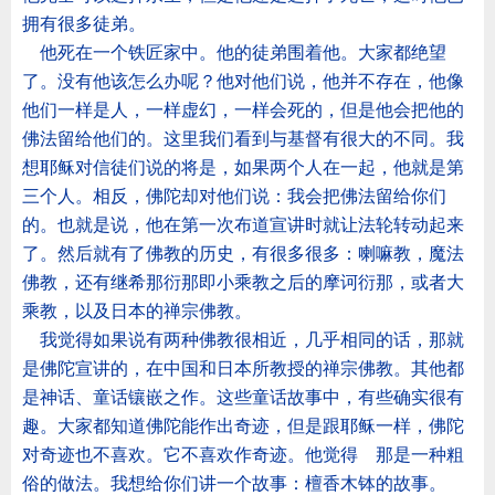
拥有很多徒弟。
他死在一个铁匠家中。他的徒弟围着他。大家都绝望
了。没有他该怎么办呢？他对他们说，他并不存在，他像
他们一样是人，一样虚幻，一样会死的，但是他会把他的
佛法留给他们的。这里我们看到与基督有很大的不同。我
想耶稣对信徒们说的将是，如果两个人在一起，他就是第
三个人。相反，佛陀却对他们说：我会把佛法留给你们
的。也就是说，他在第一次布道宣讲时就让法轮转动起来
了。然后就有了佛教的历史，有很多很多：喇嘛教，魔法
佛教，还有继希那衍那即小乘教之后的摩诃衍那，或者大
乘教，以及日本的禅宗佛教。
我觉得如果说有两种佛教很相近，几乎相同的话，那就
是佛陀宣讲的，在中国和日本所教授的禅宗佛教。其他都
是神话、童话镶嵌之作。这些童话故事中，有些确实很有
趣。大家都知道佛陀能作出奇迹，但是跟耶稣一样，佛陀
对奇迹也不喜欢。它不喜欢作奇迹。他觉得
那是一种粗
俗的做法。我想给你们讲一个故事：檀香木钵的故事。