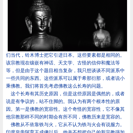
们当代，铃木博士把它引进日本。这些要素都是相同的。
该宗教现在镶嵌有神话、天文学、古怪的信仰和魔法等
等，但是由于这个题目相当复杂，我只想谈谈不同派系中
一些共同的东西。这些派系可以属于希那衍那，或者说小
乘佛教。我们将首先考虑佛教这么长寿的问题。
这个长寿有其历史原因，但是这些原因是偶然的，或者
说是有争议的，站不住脚的。我认为有两个根本性的原
因。第一是佛教的宽容性。这个奇怪的宽容性，它不像其
他宗教那样不同的时期会有所不同，佛教历来是宽容的。
佛教从不依靠铁与火，它从不认为铁与火会有说服力。
印度皇帝阿育王成佛以后，他并不想把自己的新宗教强加