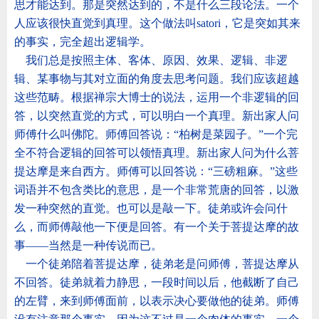
思才能达到。那是突然达到的，不是什么三段论法。一个
人应该很快直觉到真理。这个做法叫
satori
，它是突如其来
的事实，完全超出逻辑学。
我们总是按照主体、客体、原因、效果、逻辑、非逻
辑、某事物与其对立面的角度去思考问题。我们应该超越
这些范畴。根据禅宗大博士的说法，运用一个非逻辑的回
答，以突然直觉的方式，可以明白一个真理。新出家人问
师傅什么叫佛陀。师傅回答说：
“
柏树是菜园子。
”
一个完
全不符合逻辑的回答可以领悟真理。新出家人问为什么菩
提达摩是来自西方。师傅可以回答说：
“
三磅粗麻。
”
这些
词语并不包含类比的意思，是一个非常荒唐的回答，以激
发一种突然的直觉。也可以是敲一下。徒弟或许会问什
么，而师傅敲他一下便是回答。有一个关于菩提达摩的故
事
——
当然是一种传说而已。
一个徒弟陪着菩提达摩，徒弟老是问师傅，菩提达摩从
不回答。徒弟就着力静思，一段时间以后，他截断了自己
的左臂，来到师傅面前，以表示决心要做他的徒弟。师傅