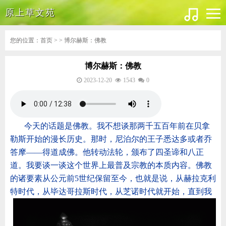
原上草文苑
您的位置：
首页
> > 博尔赫斯：佛教
博尔赫斯：佛教
2023-12-20
1543
0
今天的话题是佛教。我不想谈那两千五百年前在贝拿
勒斯开始的漫长历史。那时，尼泊尔的王子悉达多或者乔
答摩——得道成佛。他转动法轮，颁布了四圣谛和八正
道。我要谈一谈这个世界上最普及宗教的本质内容。佛教
的诸要素从公元前5世纪保留至今，也就是说，从赫拉克利
特
时代，从毕达哥拉斯时代，从芝诺时代就开始，直到我