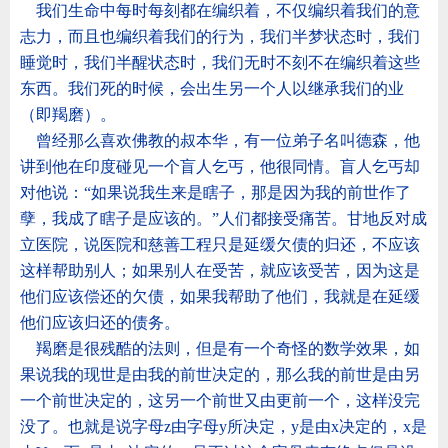
我们生命中每时每刻都在编织着，不仅编织着我们的意
志力，而且也编织着我们的行为，我们半梦状态时，我们
睡觉时，我们半醒状态时，我们无时不刻不在编织着这些
东西。我们死的时候，会出生另一个人以继承我们的业
（即羯磨）。
曾经那么喜欢佛教的叔本华，有一位弟子名叫德森，他
讲到他在印度碰见一个盲人乞丐，他很同情。盲人乞丐却
对他说：
“
如果说我生来是瞎子，那是因为我的前世作了
孽，我成了瞎子是应该的。
”
人们都接受痛苦。甘地反对成
立医院，说医院和慈善工程只是延缓欠债的归还，不应该
这样帮助别人；如果别人在受苦，就应该受苦，因为这是
他们应该偿还的欠债，如果我帮助了他们，我就是在延缓
他们应该归还的债务。
羯磨是很残酷的法则，但是有一个奇怪的数学效果，如
果说我的现世是由我的前世决定的，那么我的前世是由另
一个前世决定的，这另一个前世又由更前一个，这样没完
没了。也就是说字母
z
由字母
y
所决定，
y
是由
x
决定的，
x
是