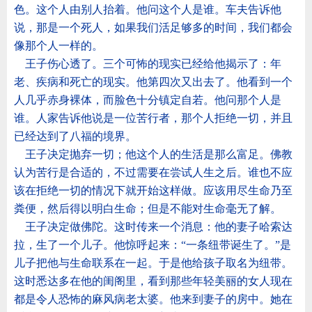
色。这个人由别人抬着。他问这个人是谁。车夫告诉他
说，那是一个死人，如果我们活足够多的时间，我们都会
像那个人一样的。
王子伤心透了。三个可怖的现实已经给他揭示了：年
老、疾病和死亡的现实。他第四次又出去了。他看到一个
人几乎赤身裸体，而脸色十分镇定自若。他问那个人是
谁。人家告诉他说是一位苦行者，那个人拒绝一切，并且
已经达到了八福的境界。
王子决定抛弃一切；他这个人的生活是那么富足。佛教
认为苦行是合适的，不过需要在尝试人生之后。谁也不应
该在拒绝一切的情况下就开始这样做。应该用尽生命乃至
粪便，然后得以明白生命；但是不能对生命毫无了解。
王子决定做佛陀。这时传来一个消息：他的妻子哈索达
拉，生了一个儿子。他惊呼起来：
“
一条纽带诞生了。
”
是
儿子把他与生命联系在一起。于是他给孩子取名为纽带。
这时悉达多在他的闺阁里，看到那些年轻美丽的女人现在
都是令人恐怖的麻风病老太婆。他来到妻子的房中。她在