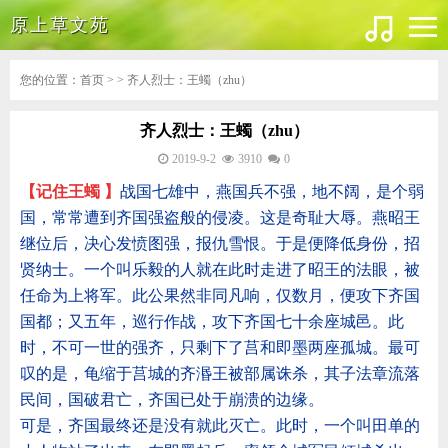
原上草文苑
您的位置：
首页
> > 齐人烈士：王蠋（zhu）
齐人烈士：王蠋（zhu）
2019-9-2
3910
0
【记住
王蠋
】
战国七雄中，燕国兵不强，地不阔，是个弱
国，常常遭到齐国强盗般的侵凌。这是奇耻大辱。燕昭王
继位后，决心发愤图强，报仇雪恨。于是便降低身份，招
贤纳士。一个叫乐毅的人就在此时走进了昭王的法眼，被
任命为上将军。此公果然非同凡响，仅数月，便攻下齐国
国都；又五年，巡行作战，攻下齐国七十余座城邑。此
时，不可一世的强齐，只剩下了莒和即墨两座孤城。最可
叹的是，龟缩于莒城的齐湣王被部属诛杀，其子法章流落
民间，国破君亡，齐国已处于崩溃的边缘。
可是，齐国最终还是没有就此灭亡。此时，一个叫田单的