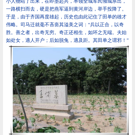
小人物站了出来，在即墨起兵，率领全城军民倾城杀出，
一路横扫而去，硬是把燕军逼到黄河岸边，举手投降了。
于是，由于齐国再度雄起，历史也由此记住了田单的雄才
伟略。司马迁就毫不吝啬其溢美之词：“兵以正合，以奇
胜。善之者，出奇无穷。奇正还相生，如环之无端。夫始
如处女，適人开户；后如脱兔，適及距。其田单之谓邪！
”