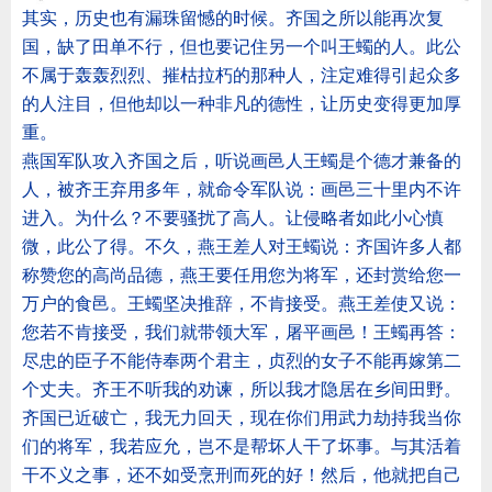
其实，历史也有漏珠留憾的时候。齐国之所以能再次复
国，缺了田单不行，但也要记住另一个叫王蠋的人。此公
不属于轰轰烈烈、摧枯拉朽的那种人，注定难得引起众多
的人注目，但他却以一种非凡的德性，让历史变得更加厚
重。
燕国军队攻入齐国之后，听说画邑人王蠋是个德才兼备的
人，被齐王弃用多年，就命令军队说：画邑三十里内不许
进入。为什么？不要骚扰了高人。让侵略者如此小心慎
微，此公了得。不久，燕王差人对王蠋说：齐国许多人都
称赞您的高尚品德，燕王要任用您为将军，还封赏给您一
万户的食邑。王蠋坚决推辞，不肯接受。燕王差使又说：
您若不肯接受，我们就带领大军，屠平画邑！王蠋再答：
尽忠的臣子不能侍奉两个君主，贞烈的女子不能再嫁第二
个丈夫。齐王不听我的劝谏，所以我才隐居在乡间田野。
齐国已近破亡，我无力回天，现在你们用武力劫持我当你
们的将军，我若应允，岂不是帮坏人干了坏事。与其活着
干不义之事，还不如受烹刑而死的好！然后，他就把自己