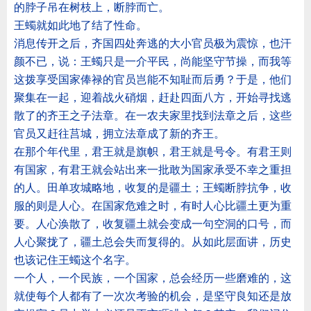
的脖子吊在树枝上，断脖而亡。
王蠋就如此地了结了性命。
消息传开之后，齐国四处奔逃的大小官员极为震惊，也汗
颜不已，说：王蠋只是一介平民，尚能坚守节操，而我等
这拨享受国家俸禄的官员岂能不知耻而后勇？于是，他们
聚集在一起，迎着战火硝烟，赶赴四面八方，开始寻找逃
散了的齐王之子法章。在一农夫家里找到法章之后，这些
官员又赶往莒城，拥立法章成了新的齐王。
在那个年代里，君王就是旗帜，君王就是号令。有君王则
有国家，有君王就会站出来一批敢为国家承受不幸之重担
的人。田单攻城略地，收复的是疆土；王蠋断脖抗争，收
服的则是人心。在国家危难之时，有时人心比疆土更为重
要。人心涣散了，收复疆土就会变成一句空洞的口号，而
人心聚拢了，疆土总会失而复得的。从如此层面讲，历史
也该记住王蠋这个名字。
一个人，一个民族，一个国家，总会经历一些磨难的，这
就使每个人都有了一次次考验的机会，是坚守良知还是放