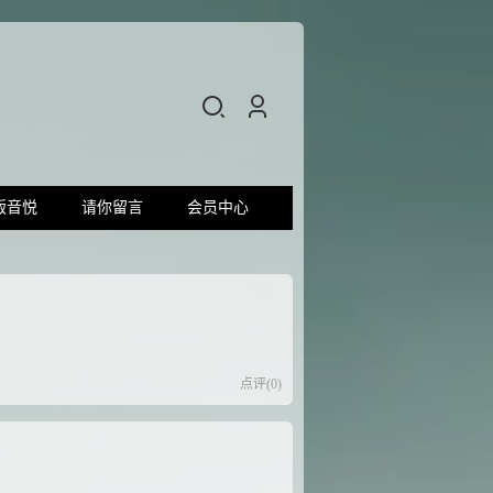
版音悦
请你留言
会员中心
点评(0)