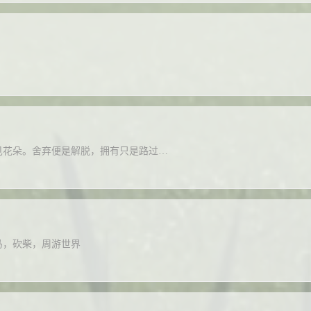
见花朵。舍弃便是解脱，拥有只是路过…
马，砍柴，周游世界