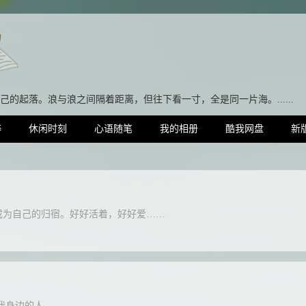
己的起落。浪与浪之间隔着距离，但往下
粹
休闲时刻
心语随笔
我的相册
酷我网盘
新
成为自己的归宿。好好活着，好好爱……
我身边的人…