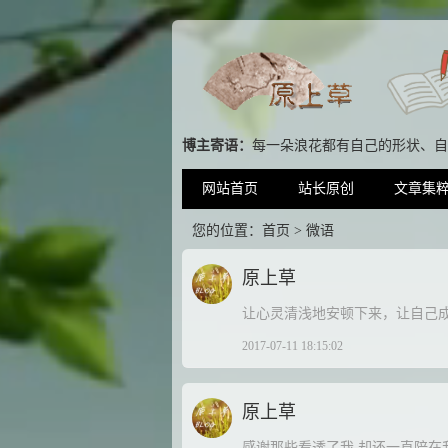
博主寄语：
每一朵浪花都有自己的形状、自
网站首页
站长原创
文章集
您的位置：
首页
> 微语
原上草
让心灵清浅地安顿下来，让自己
2017-07-11 18:15:02
原上草
感谢那些看透了我 却还一直陪在