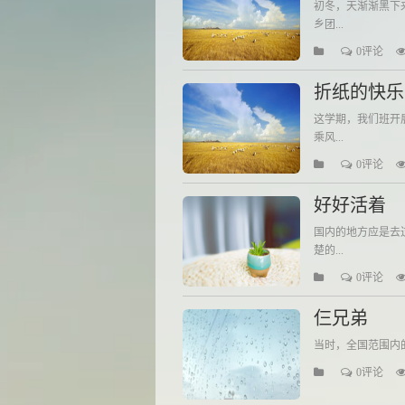
初冬，天渐渐黑下
乡团...
0评论
折纸的快乐
这学期，我们班开
乘风...
0评论
好好活着
国内的地方应是去
楚的...
0评论
仨兄弟
当时，全国范围内的
0评论