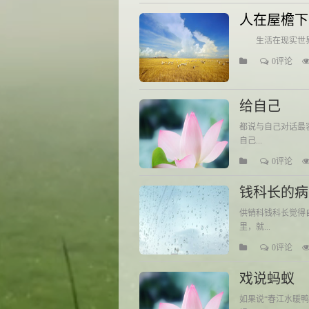
人在屋檐下
生活在现实世界中
0评论
给自己
都说与自己对话最
自己...
0评论
钱科长的病
供销科钱科长觉得
里，就...
0评论
戏说蚂蚁
如果说“春江水暖