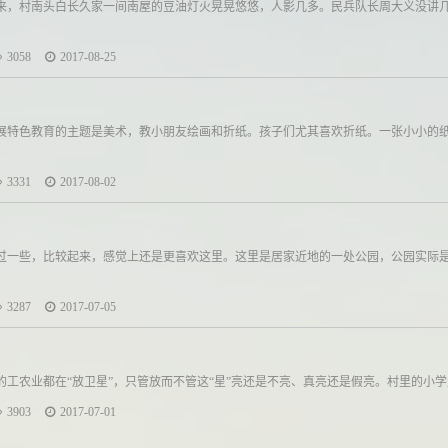
来，村南头白长久家一间南屋的豆油灯火晃晃悠悠，人影几多。民兵队长周大义没讲
3058
2017-08-25
展特色教育的主题是美术，教小朋友绘画和折纸。孩子们尤其喜欢折纸。一张小小的
3331
2017-08-02
过一些，比较起来，感觉上还是更喜欢这里。这里是居家近地的一处公园，公园实际
3287
2017-07-05
工农业都在“放卫星”，只管放而不管这“星”亮还是不亮、真亮还是假亮。村里的小学生
3903
2017-07-01