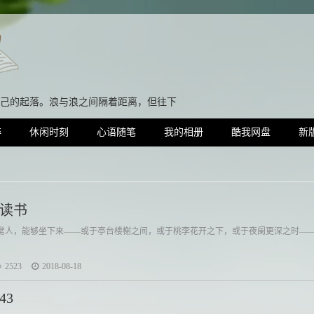
己的起落。
粹
休闲时刻
心语随笔
我的相册
酷我网盘
新
读书
常人，能够坐下来——或于亭台楼榭之间，或于桃李花开之下，或于夜阑更深之时—
2523
2018-08-18
43