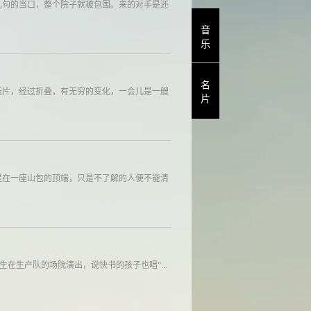
几句的当口，整个院子就被包围。来的对手是还
音
乐
名
纸片，经过折叠，有无穷的变化，一会儿是一艘
片
是在一座山包的顶端，只是不了解的人便不能清
在生产队的场院演出，说快书的孩子也唱“...