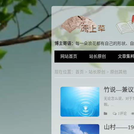
博主寄语：
每一朵浪花都有自己的形状、自
网站首页
站长原创
文章集
现在位置：
首页
>
站长原创
>
原创其他
竹说—兼议
无论怎么说，对于
暇。...
1评论
山村——19