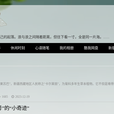
己的起落。浪与浪之间隔着距离，但往下看一寸，全是同一片海。..
粹
休闲时刻
心语随笔
我的相册
酷我网盘
新
恰果苏巴”，新疆西藏地区人民称之“卡尔莱丽”，为菊科多年生草本植物。它不但是难
1685
2023-12-19
”的“小奇迹”