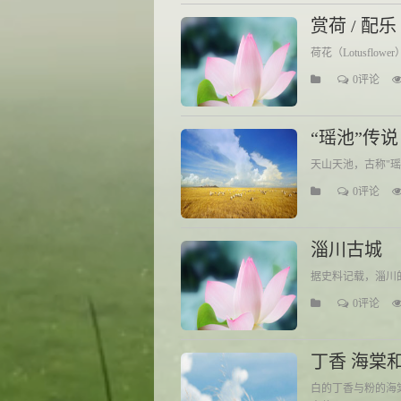
赏荷 / 配乐
荷花（Lotusf
0评论
“瑶池”传说
天山天池，古称"瑶
0评论
淄川古城
据史料记载，淄川的
0评论
丁香 海棠
白的丁香与粉的海