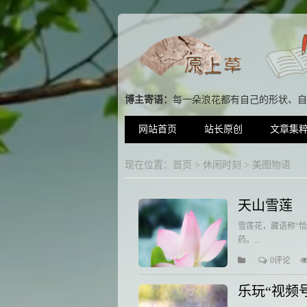
博主寄语：
每一朵浪花都有自己的形状、自
网站首页
站长原创
文章集
现在位置：
首页
>
休闲时刻
>
美图物语
天山雪莲
雪莲花，藏语称“
药。...
0评论
乐玩“视频号