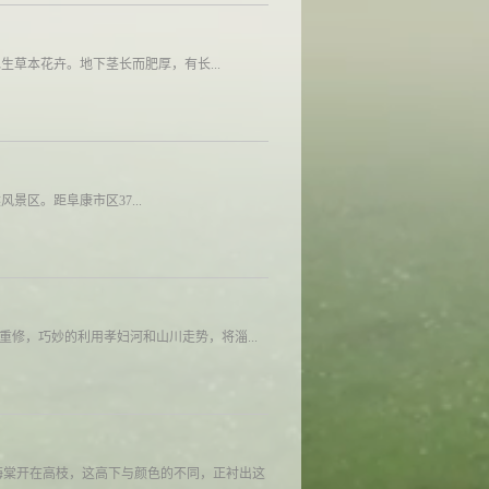
水生草本花卉。地下茎长而肥厚，有长...
区。距阜康市区37...
重修，巧妙的利用孝妇河和山川走势，将淄...
海棠开在高枝，这高下与颜色的不同，正衬出这