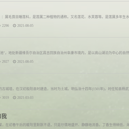
lower）：属毛茛目睡莲科，是莲属二种植物的通称。又名莲花、水芙蓉等。是莲属多年生
2296
2021-08-05
池"，地处新疆维吾尔自治区昌吉回族自治州阜康市境内，是以高山湖泊为中心的自然风景
2927
2021-08-05
古城墙，在汉初般阳县时建造，当时为土城。明弘治十四年(1501年)，时任知县杨武
3019
2021-03-03
和我
棠，在初春午后的暖阳里默默不语，只是尽情地盛开、静静地流香。丁香生得稍低，