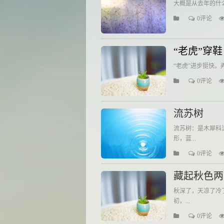
大概是从去年的什么
0评论
“老虎”穿鞋
“老虎”进步挺快
0评论
流苏树
流苏树：是木犀科
形，蓝...
0评论
藏起秋色两
秋深了，天凉了冷
初，...
0评论