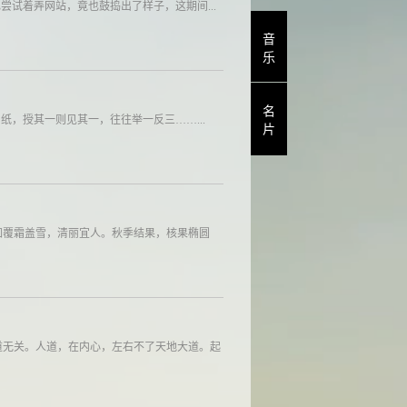
尝试着弄网站，竟也鼓捣出了样子，这期间...
音
乐
名
，授其一则见其一，往往举一反三……...
片
如覆霜盖雪，清丽宜人。秋季结果，核果椭圆
道无关。人道，在内心，左右不了天地大道。起