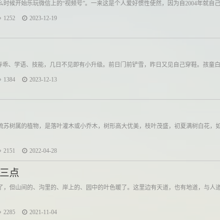
时候开始乐玩微信上的“视频号”。一来这是个人爱好惯性使然，因为自2004年就自己
1252
2023-12-19
。弄乖、学语、技能，几日不见即有小升级。前日门前铲雪，昨日又见自己穿鞋。孩童白纸
1384
2023-12-13
流苏树属的植物，是落叶灌木或小乔木，树形高大优美，枝叶茂盛，初夏满树白花，
2151
2022-04-28
三点
了，但山间的、沟里的、岸上的、园中的叶色暖了。这里边有天道，也有地道，与人
2285
2021-11-04