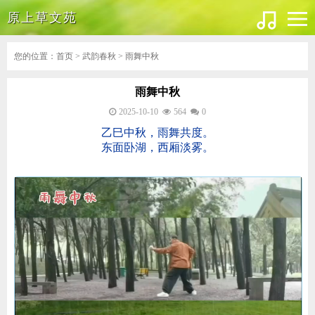
原上草文苑
您的位置：
首页
>
武韵春秋
> 雨舞中秋
雨舞中秋
2025-10-10
564
0
乙巳中秋，雨舞共度。
东面卧湖，西厢淡雾。