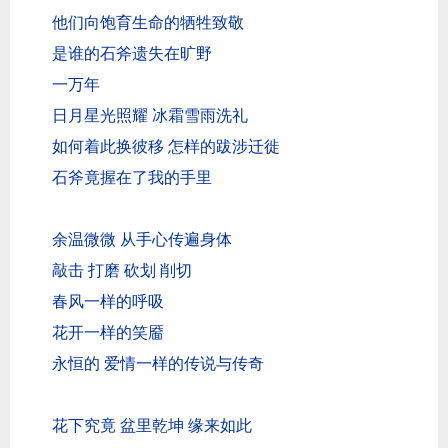
他们向饱育生命的牺牲致敬
是谁的石斧遗失在旷野
一万年
日月星光照耀 冰霜雪雨洗礼
如何着此换彼移 怎样的跋涉迁徙
石斧竟握在了我的手里
余温微微 从手心传遍身体
敲击 打磨 砍划 削切
春风一样的呼吸
花开一样的笑靥
永恒的 爱情一样的传说与传奇
花下究竟 盆里乾坤 缘来如此