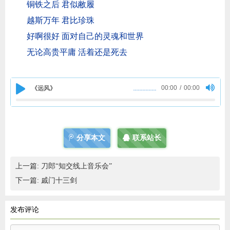
铜铁之后 君似敝履
越斯万年 君比珍珠
好啊很好 面对自己的灵魂和世界
无论高贵平庸 活着还是死去
00:00
/
00:00
《远风》
分享本文
联系站长
上一篇:
刀郎“知交线上音乐会”
下一篇:
戚门十三剑
发布评论