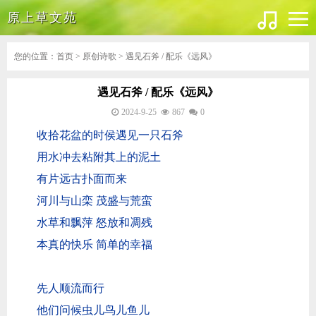
原上草文苑
您的位置：
首页
>
原创诗歌
> 遇见石斧 / 配乐《远风》
遇见石斧 / 配乐《远风》
2024-9-25
867
0
收拾花盆的时侯遇见一只石斧
用水冲去粘附其上的泥土
有片远古扑面而来
河川与山栾 茂盛与荒蛮
水草和飘萍 怒放和凋残
本真的快乐 简单的幸福
先人顺流而行
他们问候虫儿鸟儿鱼儿