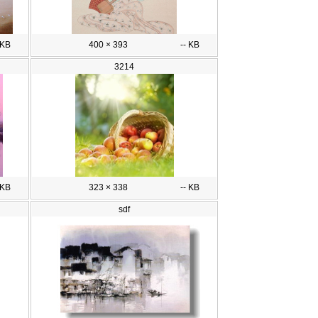
 KB
400 × 393
-- KB
3214
 KB
323 × 338
-- KB
sdf