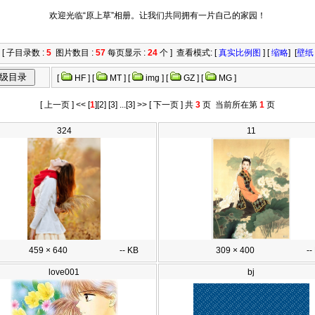
欢迎光临“原上草”相册。让我们共同拥有一片自己的家园！
[ 子目录数 :
5
图片数目 :
57
每页显示 :
24
个 ] 查看模式: [
真实比例图
] [
缩略
] [
壁纸
[
HF
] [
MT
] [
img
] [
GZ
] [
MG
]
[
上一页
]
<<
[
1
]
[2]
[3]
...
[3]
>>
[
下一页
] 共
3
页 当前所在第
1
页
324
11
459 × 640
-- KB
309 × 400
--
love001
bj