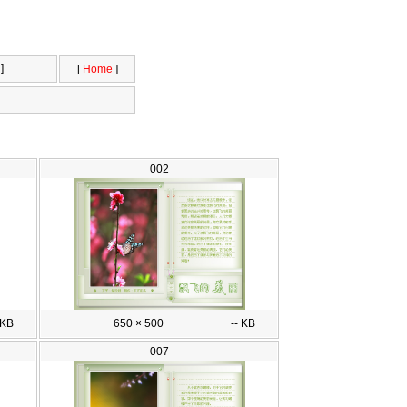
]
[
Home
]
002
 KB
650 × 500
-- KB
007