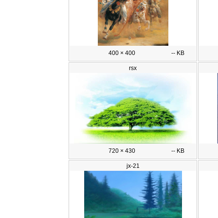
400 × 400
-- KB
rsx
720 × 430
-- KB
jx-21