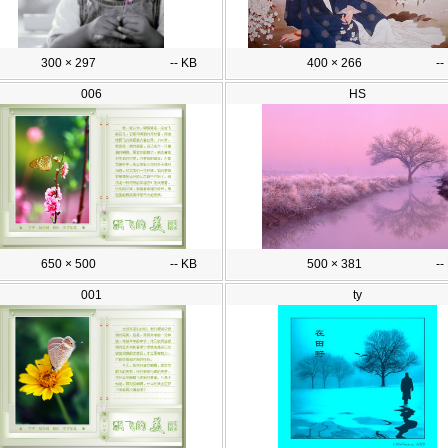
300 × 297
-- KB
400 × 266
--
006
HS
650 × 500
-- KB
500 × 381
--
001
ty