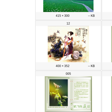
415 × 300
-- KB
12
400 × 352
-- KB
005