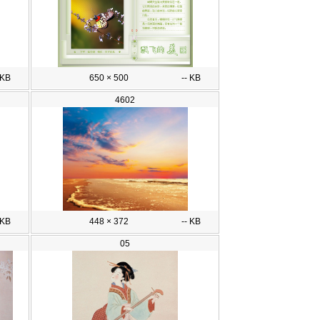
 KB
650 × 500
-- KB
4602
 KB
448 × 372
-- KB
05