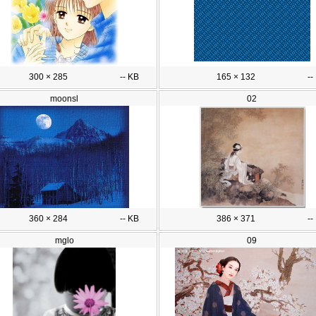
300 × 285
-- KB
165 × 132
--
moonsl
02
360 × 284
-- KB
386 × 371
--
mglo
09