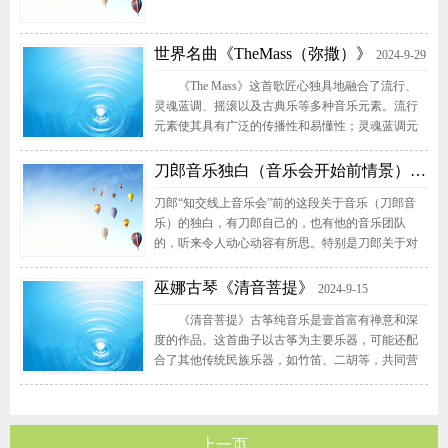
世界名曲《TheMass（弥撒）》
2024-9-29
《The Mass》这首歌匠心独具地融合了流行、
灵魂蓝调、摇滚以及古典乐等多种音乐元素。流行
元素使其具有广泛的传播性和易懂性；灵魂蓝调元
素为歌曲增添了情感的深度和独特的韵味；摇滚元
素则赋予了歌曲强烈的节奏感和力量感；古典乐元
刀郎音乐独白（音乐会开始前情景）
2024-9
素让歌曲的音乐结构更加严谨、和声更加丰富，提
刀郎“知交线上音乐会”前的这段关于音乐（刀郎音
升了歌曲的艺术性和庄重感。其曲调源自中世纪的
乐）的独白，有刀郎自己的，也有他的音乐团队
法国宗教音乐，具有浓厚的...
的，听来令人动心动容有所思。特别是刀郎关于对
自己原创音乐的独白，感到对从事任何职业事业的
每个人，有深刻的启示意义。他说：我无法掌控生
巫娜古琴《清音菩提》
2024-9-15
活，踏入别处以后，仿佛只有创作这件事，能成为
《清音菩提》古筝纯音乐是壹首富有禅意和深
生活的介质，而我只能用此作媒介参与生活……所
度的作品。这首曲子以古筝为主要乐器，可能还配
以希望所有的创作成为一个“风而不识，识而不
合了其他传统民族乐器，如竹笛、二胡等，共同营
义”的...
造出壹种清新、淡雅、恬静的氛围。从音乐的角度
来看，《清音菩提》通过古筝独特的音色和演奏技
巧，表达了作者对音乐的热爱和向往，以及对内心
宁静的追求。古筝的音色悠扬而深沉，能够深入人
上一页