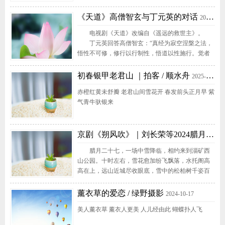
你撑伞，衣服破了你帮我缝上。一转眼就过许多
年，我的脸布满了沧桑，你的眼被皱纹写满，你的
《天道》高僧智玄与丁元英的对话
2025-2-27
美依然在我心田。搀扶你的手到永久，相约今生会
电视剧《天道》改编自《遥远的救世主》。
一起走。今生我们还没爱够，死后也要葬在一个山
丁元英回答高僧智玄：“真经为寂空涅槃之法，
头。搀管它天不长地不久，别哭因为有我把你守。
悟性不可修，修行以行制性，悟道以性施行。觉者
有一...
由心生律，修者以律制心。不落恶果者有信无证，
住因住果、住念住心，如是生灭。不昧因果者无住
初春银甲老君山 ｜拍客 / 顺水舟
2025-2-24
而住，无欲无不欲，无戒无不戒，如是涅槃。”
赤橙红黄未舒瓣 老君山间雪花开 春发前头正月早 紫
智玄大师问：“若非成佛，佛教...
气青牛驮银来
京剧《朔风吹》｜刘长荣等2024腊月27雪中演绎
腊月二十七，一场中雪降临，相约来到淄矿西
山公园。十时左右，雪花愈加纷飞飘落，水托阁高
高在上，远山近城尽收眼底，雪中的松柏树千姿百
态。此情此景，正应笔走龙蛇、放声高歌《朔风
吹》……
薰衣草的爱恋 / 绿野摄影
2024-10-17
美人薰衣草 薰衣人更美 人儿经由此 蝴蝶扑人飞